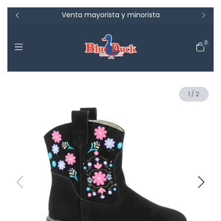
5.000
Venta mayorista y minorista
T
0
1
/
2