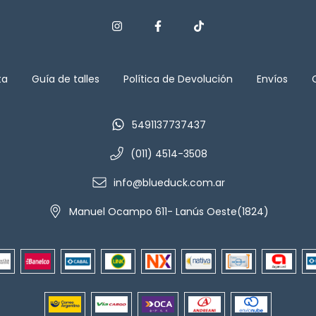
ta
Guía de talles
Política de Devolución
Envíos
5491137737437
(011) 4514-3508
info@blueduck.com.ar
Manuel Ocampo 611- Lanús Oeste(1824)