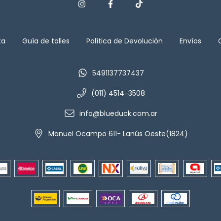
ta
Guía de talles
Política de Devolución
Envíos
5491137737437
(011) 4514-3508
info@blueduck.com.ar
Manuel Ocampo 611- Lanús Oeste(1824)