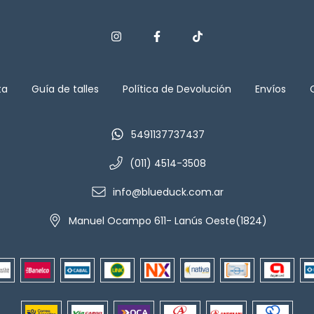
ta
Guía de talles
Política de Devolución
Envíos
5491137737437
(011) 4514-3508
info@blueduck.com.ar
Manuel Ocampo 611- Lanús Oeste(1824)